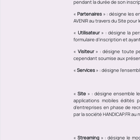
pendant la durée de son inscript
«
Partenaires
» : désigne les e
AVENIR au travers du Site pour
«
Utilisateur
» : désigne la pe
formulaire d’inscription et ayan
«
Visiteur
» : désigne toute pe
cependant soumise aux présentes
«
Services
» :
désigne l’ensemble
«
Site
» : désigne ensemble le
applications mobiles édités 
d’entreprises en phase de recr
par la société HANDICAP.FR au n
«
Streaming
» : désigne le mo