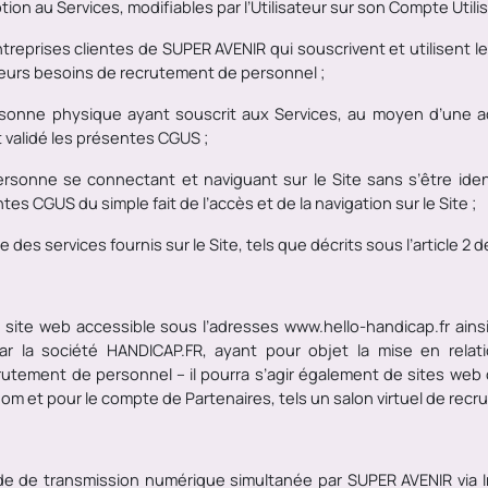
ion au Services, modifiables par l’Utilisateur sur son Compte Utilis
ntreprises clientes de SUPER AVENIR qui souscrivent et utilisent 
 leurs besoins de recrutement de personnel ;
rsonne physique ayant souscrit aux Services, au moyen d’une ad
t validé les présentes CGUS ;
rsonne se connectant et naviguant sur le Site sans s’être ident
 CGUS du simple fait de l’accès et de la navigation sur le Site
;
 des services fournis sur le Site, tels que décrits sous l’article 2
 site web accessible sous
l’adresses www.hello-handicap.fr ain
par la société HANDICAP.FR, ayant pour objet la mise en relati
utement de personnel – il pourra s’agir également de sites web 
om et pour le compte de Partenaires, tels un salon virtuel de recr
de de transmission numérique simultanée par SUPER AVENIR via 