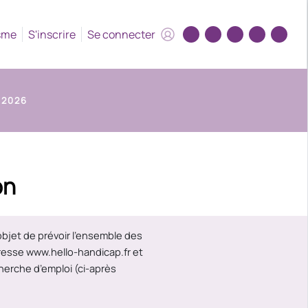
HEADER.HELP_ACCESSIB
Trouver de l'aide su
sme
S'inscrire
Se connecter
Partager sur 
Partager 
Parta
 2026
on
objet de prévoir l’ensemble des
adresse www.hello-handicap.fr et
herche d’emploi (ci-après